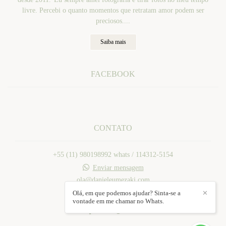
livre. Percebi o quanto momentos que retratam amor podem ser
preciosos....
Saiba mais
FACEBOOK
CONTATO
+55 (11) 980198992 whats / 114312-5154
Enviar mensagem
ola@danieleumezaki.com
Mogi das Cruzes / SP
Olá, em que podemos ajudar? Sinta-se a
✕
vontade em me chamar no Whats.