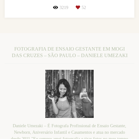
3219
52
FOTOGRAFIA DE ENSAIO GESTANTE EM MOGI
DAS CRUZES – SÃO PAULO – DANIELE UMEZAKI
Daniele Umezaki – É Fotografa Profissional de Ensaio Gestante,
Newborn, Aniversário Infantil e Casamentos e atua no mercado
desde 2011."Eu sempre amei fotografia e tirar fotos no meu tempo