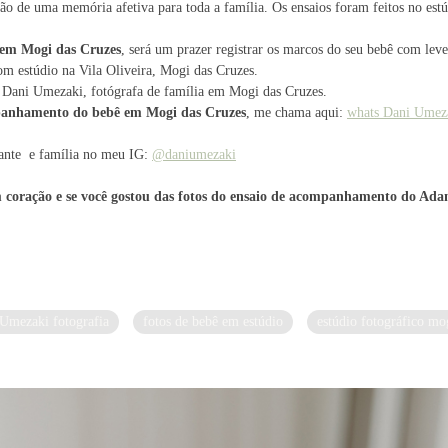
o de uma memória afetiva para toda a família. Os ensaios foram feitos no estúd
em Mogi das Cruzes
, será um prazer registrar os marcos do seu bebê com leve
om estúdio na Vila Oliveira, Mogi das Cruzes.
 Dani Umezaki, fotógrafa de família em Mogi das Cruzes.
panhamento do bebê em Mogi das Cruzes
, me chama aqui:
whats Dani Umez
tante e família no meu IG:
@daniumezaki
 coração e se você gostou das fotos do ensaio de acompanhamento do Adam
Umezaki fotografia
fotos de bebê em estúdio
estúdio fotográfico mo