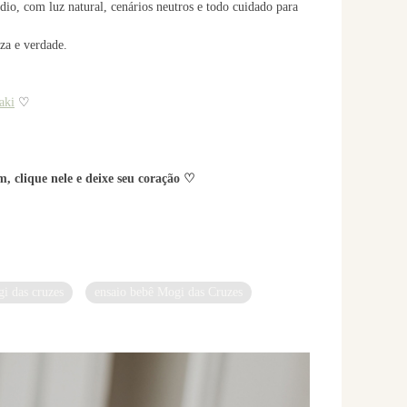
io, com luz natural, cenários neutros e todo cuidado para
za e verdade.
aki
♡
, clique nele e deixe seu coração ♡
gi das cruzes
ensaio bebê Mogi das Cruzes