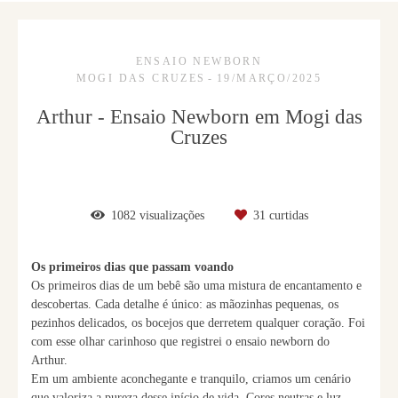
ENSAIO NEWBORN
MOGI DAS CRUZES
19/MARÇO/2025
Arthur - Ensaio Newborn em Mogi das
Cruzes
1082
visualizações
31
curtidas
Os primeiros dias que passam voando
Os primeiros dias de um bebê são uma mistura de encantamento e
descobertas. Cada detalhe é único: as mãozinhas pequenas, os
pezinhos delicados, os bocejos que derretem qualquer coração. Foi
com esse olhar carinhoso que registrei o ensaio newborn do
Arthur.
Em um ambiente aconchegante e tranquilo, criamos um cenário
que valoriza a pureza desse início de vida. Cores neutras e luz