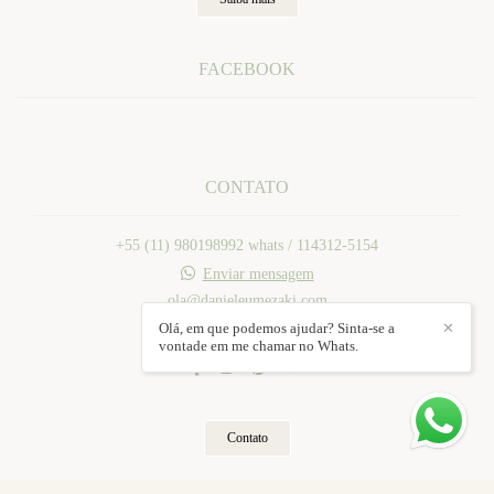
FACEBOOK
CONTATO
+55 (11) 980198992 whats / 114312-5154
Enviar mensagem
ola@danieleumezaki.com
Mogi das Cruzes / SP
Olá, em que podemos ajudar? Sinta-se a
✕
vontade em me chamar no Whats.
Contato