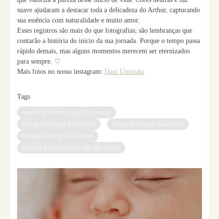
suave ajudaram a destacar toda a delicadeza do Arthur, capturando
sua essência com naturalidade e muito amor.
Esses registros são mais do que fotografias; são lembranças que
contarão a história do início da sua jornada. Porque o tempo passa
rápido demais, mas alguns momentos merecem ser eternizados
para sempre. ♡
Mais fotos no nosso instagram:
Dani Umezaki
Tags
ensaio newborn mogi das cruzes
fotografia mogi das cruzes
fotógrafo mogi das cruzes
fotógrafa mogi das cruzes
estúdio fotográfico mogi das cruzes