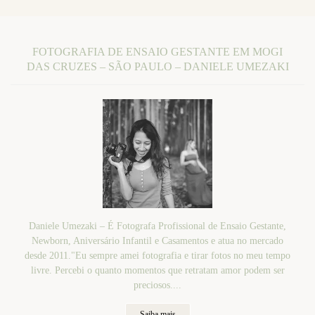
FOTOGRAFIA DE ENSAIO GESTANTE EM MOGI
DAS CRUZES – SÃO PAULO – DANIELE UMEZAKI
Daniele Umezaki – É Fotografa Profissional de Ensaio Gestante,
Newborn, Aniversário Infantil e Casamentos e atua no mercado
desde 2011."Eu sempre amei fotografia e tirar fotos no meu tempo
livre. Percebi o quanto momentos que retratam amor podem ser
preciosos....
Saiba mais